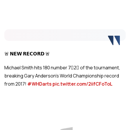
🚨 𝗡𝗘𝗪 𝗥𝗘𝗖𝗢𝗥𝗗 🚨
Michael Smith hits 180 number 7⃣2⃣ of the tournament,
breaking Gary Anderson's World Championship record
from 2017!
#WHDarts
pic.twitter.com/2iifCFoToL