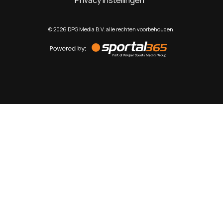
Privacy instellingen
©
2026
DPG Media B.V. alle rechten voorbehouden.
Powered
by
Sportal365
Sportnieuws.nl
NET BINNEN
PODCAST
LIVE
VIDEO