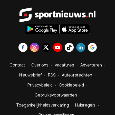
Sportnieu
Contact
Over ons
Vacatures
Adverteren
Nieuwsbrief
RSS
Auteursrechten
Privacybeleid
Cookiebeleid
Gebruiksvoorwaarden
Toegankelijkheidsverklaring
Huisregels