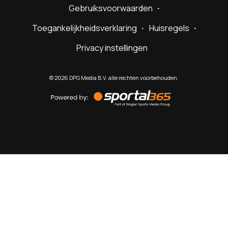
Gebruiksvoorwaarden
Toegankelijkheidsverklaring
Huisregels
Privacy instellingen
©
2026
DPG Media B.V. alle rechten voorbehouden.
Powered
by
Sportal365
Sportnieuws.nl
NET BINNEN
PODCAST
LIVE
VIDEO