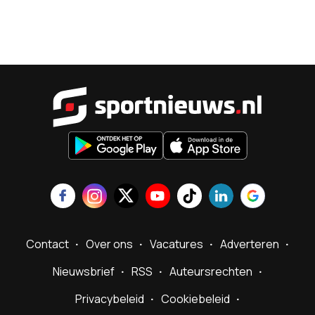
Sportnieu
Contact
Over ons
Vacatures
Adverteren
Nieuwsbrief
RSS
Auteursrechten
Privacybeleid
Cookiebeleid