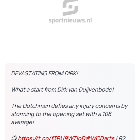
DEVASTATING FROM DIRK!
What a start from Dirk van Duijvenbode!
The Dutchman defies any injury concerns by
storming to the opening set with a 108
average!
📺
https://t.co/f3RU9WTIoD
#WCDarts
| R2