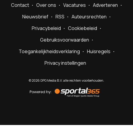
Contact
Over ons
Vacatures
Adverteren
Nieuwsbrief
RSS
Auteursrechten
Privacybeleid
Cookiebeleid
Gebruiksvoorwaarden
Toegankelijkheidsverklaring
Huisregels
Privacy instellingen
©
2026
DPG Media B.V. alle rechten voorbehouden.
Powered
by
Sportal365