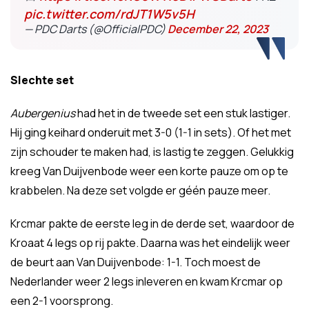
pic.twitter.com/rdJT1W5v5H
— PDC Darts (@OfficialPDC)
December 22, 2023
Slechte set
Aubergenius
had het in de tweede set een stuk lastiger.
Hij ging keihard onderuit met 3-0 (1-1 in sets). Of het met
zijn schouder te maken had, is lastig te zeggen. Gelukkig
kreeg Van Duijvenbode weer een korte pauze om op te
krabbelen. Na deze set volgde er géén pauze meer.
Krcmar pakte de eerste leg in de derde set, waardoor de
Kroaat 4 legs op rij pakte. Daarna was het eindelijk weer
de beurt aan Van Duijvenbode: 1-1. Toch moest de
Nederlander weer 2 legs inleveren en kwam Krcmar op
een 2-1 voorsprong.