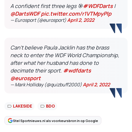
A confident first three legs 🎯
#WDFDarts
|
@DartsWDF
pic.twitter.com/r1VTMpyPIp
— Eurosport (@eurosport)
April 2, 2022
Can’t believe Paula Jacklin has the brass
neck to enter the WDF World Championship,
after what her husband has done to
decimate their sport.
#wdfdarts
@eurosport
— Mark Holliday (@quizbuff2000)
April 2, 2022
LAKESIDE
BDO
Stel Sportnieuws.nl als voorkeursbron in op Google