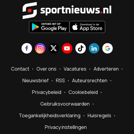
Sportnieu
Contact
Over ons
Vacatures
Adverteren
Nieuwsbrief
RSS
Auteursrechten
Privacybeleid
Cookiebeleid
Gebruiksvoorwaarden
Toegankelijkheidsverklaring
Huisregels
Privacy instellingen