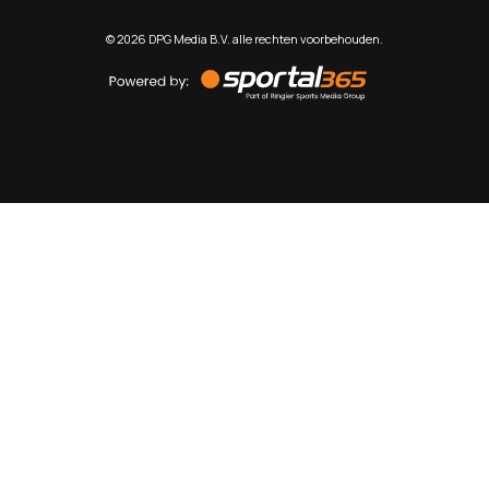
©
2026
DPG Media B.V. alle rechten voorbehouden.
Powered
by
Sportal365
Sportnieuws.nl
NET BINNEN
PODCAST
LIVE
VIDEO