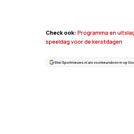
Check ook:
Programma en uitslag
speeldag voor de kerstdagen
Stel Sportnieuws.nl als voorkeursbron in op Go