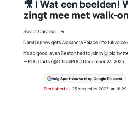
🎥 | Wat een beelden!
zingt mee met walk-on
Sweet Caroline... 🎶
Daryl Gurney gets Alexandra Palace into full voice w
It's so good, even Beaton had to join in 🙌
pic.twit
— PDC Darts (@OfficialPDC)
December 23, 2023
Volg Sportnieuws.nl op Google Discover
Pim Huberts
•
23 december 2023
om
18:29