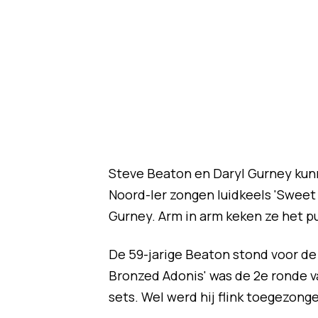
Steve Beaton en Daryl Gurney kun
Noord-Ier zongen luidkeels 'Swee
Gurney. Arm in arm keken ze het pu
De 59-jarige Beaton stond voor de 
Bronzed Adonis' was de 2e ronde va
sets. Wel werd hij flink toegezong