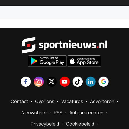
Sportnieu
Contact
Over ons
Vacatures
Adverteren
Nieuwsbrief
RSS
Auteursrechten
Privacybeleid
Cookiebeleid