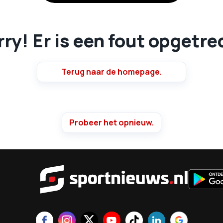
ry! Er is een fout opgetr
Terug naar de homepage.
Probeer het opnieuw.
Sportnie