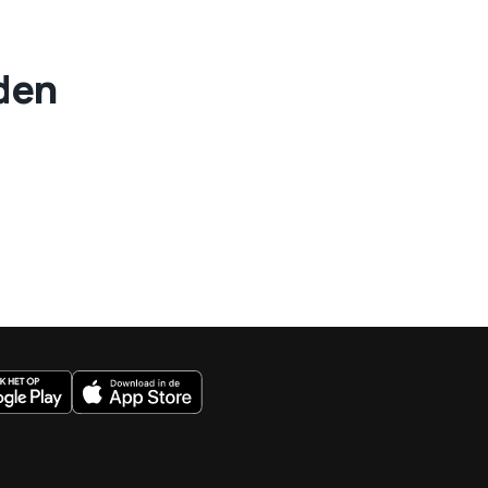
eden
uws.nl