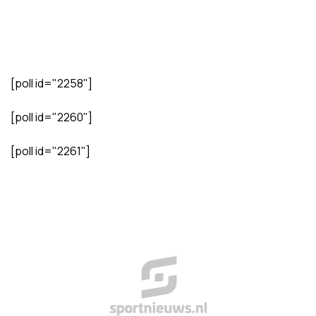
[poll id="2258"]
[poll id="2260"]
[poll id="2261"]