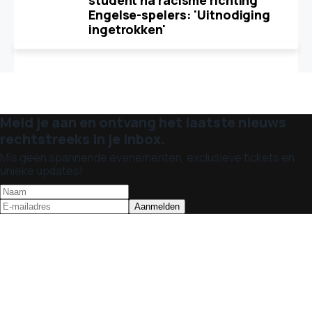
student na racisme richting
Engelse-spelers: 'Uitnodiging
ingetrokken'
Meld je aan en ontvang het laatste nieuws
rechtstreeks in je inbox.
Mis geen spannende evenementen, exclusieve tickets en
unieke updates!