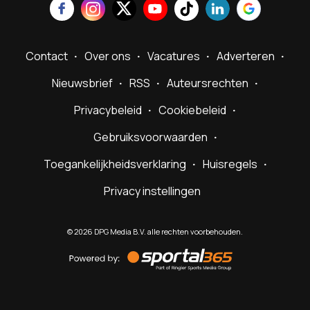
Contact
Over ons
Vacatures
Adverteren
Nieuwsbrief
RSS
Auteursrechten
Privacybeleid
Cookiebeleid
Gebruiksvoorwaarden
Toegankelijkheidsverklaring
Huisregels
Privacy instellingen
©
2026
DPG Media B.V. alle rechten voorbehouden.
Powered
by
Sportal365