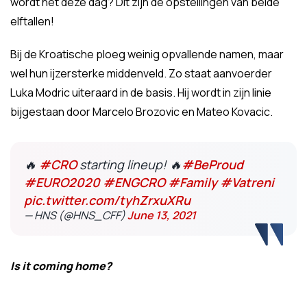
wordt het deze dag? Dit zijn de opstellingen van beide
elftallen!
Bij de Kroatische ploeg weinig opvallende namen, maar
wel hun ijzersterke middenveld. Zo staat aanvoerder
Luka Modric uiteraard in de basis. Hij wordt in zijn linie
bijgestaan door Marcelo Brozovic en Mateo Kovacic.
🔥
#CRO
starting lineup! 🔥
#BeProud
#EURO2020
#ENGCRO
#Family
#Vatreni
pic.twitter.com/tyhZrxuXRu
— HNS (@HNS_CFF)
June 13, 2021
Is it coming home?