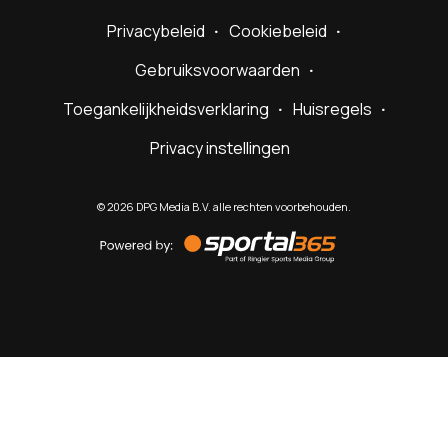
Privacybeleid
Cookiebeleid
Gebruiksvoorwaarden
Toegankelijkheidsverklaring
Huisregels
Privacy instellingen
©
2026
DPG Media B.V. alle rechten voorbehouden.
Powered
by
Sportal365
Sportnieuws.nl
NET BINNEN
PODCAST
LIVE
VIDEO