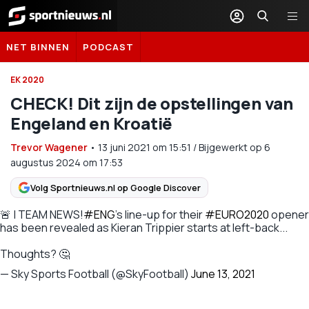
Sportnieuws.nl
NET BINNEN
PODCAST
EK 2020
CHECK! Dit zijn de opstellingen van
Engeland en Kroatië
Trevor Wagener
•
13 juni 2021
om
15:51
/
Bijgewerkt op 6
augustus 2024 om 17:53
Volg Sportnieuws.nl op Google Discover
🚨 | TEAM NEWS!
#ENG
's line-up for their
#EURO2020
opener
has been revealed as Kieran Trippier starts at left-back...
Thoughts? 🤔
— Sky Sports Football (@SkyFootball)
June 13, 2021