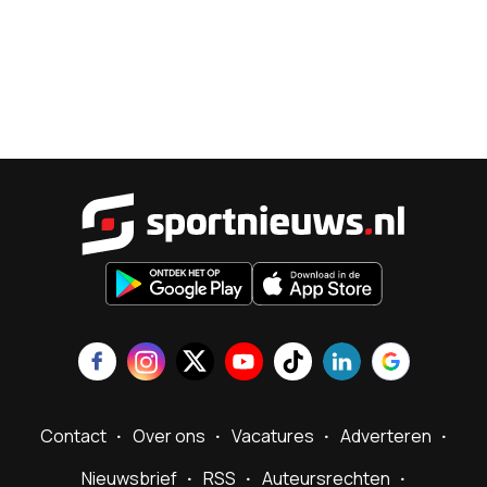
Sportnieu
Contact
Over ons
Vacatures
Adverteren
Nieuwsbrief
RSS
Auteursrechten