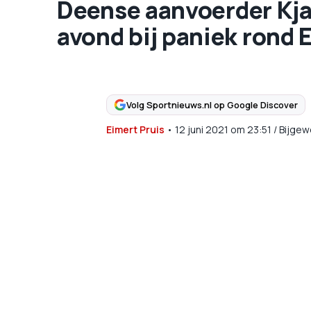
Deense aanvoerder Kjae
avond bij paniek rond 
Volg Sportnieuws.nl op Google Discover
Eimert Pruis
•
12 juni 2021
om
23:51
/
Bijgew