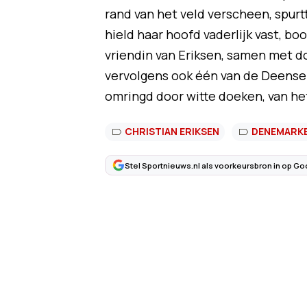
rand van het veld verscheen, spurt
hield haar hoofd vaderlijk vast, b
vriendin van Eriksen, samen met d
vervolgens ook één van de Deense 
omringd door witte doeken, van het
CHRISTIAN ERIKSEN
DENEMARK
Stel Sportnieuws.nl als voorkeursbron in op Go