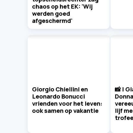
chaos op het EK: 'Wij
werden goed
afgeschermd'
Giorgio Chiellini en
📸 | G
Leonardo Bonucci
Donn
vrienden voor het leven:
vereeu
ook samen op vakantie
lijf m
trofe