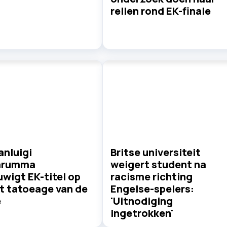
rellen rond EK-finale
ianluigi
Britse universiteit
arumma
weigert student na
wigt EK-titel op
racisme richting
et tatoeage van de
Engelse-spelers:
e
'Uitnodiging
ingetrokken'