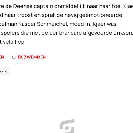
te de Deense captain onmiddellijk naar haar toe. Kja
ood haar troost en sprak de hevig geëmotioneerde
oelman Kasper Schmeichel, moed in. Kjaer was
spelers die met de per brancard afgevoerde Eriksen
 veld liep.
EN
EK ZWEMMEN
ogle