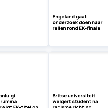
Engeland gaat
onderzoek doen naar
rellen rond EK-finale
ianluigi
Britse universiteit
arumma
weigert student na
wigt EK-titel op
racisme richting