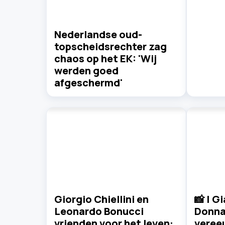
Nederlandse oud-
topscheidsrechter zag
chaos op het EK: 'Wij
werden goed
afgeschermd'
Giorgio Chiellini en
📸 | G
Leonardo Bonucci
Donn
vrienden voor het leven:
vereeu