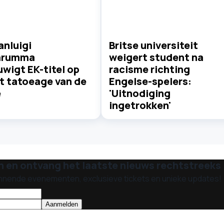
ianluigi
Britse universiteit
arumma
weigert student na
wigt EK-titel op
racisme richting
et tatoeage van de
Engelse-spelers:
e
'Uitnodiging
ingetrokken'
n en ontvang het laatste nieuws rechtstreeks i
nnende evenementen, exclusieve tickets en unieke updates!