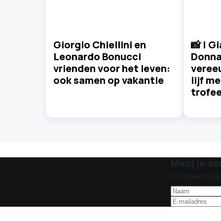
Giorgio Chiellini en
📸 | G
Leonardo Bonucci
Donn
vrienden voor het leven:
vereeu
ook samen op vakantie
lijf m
trofe
Meld je aa
Mis geen spa