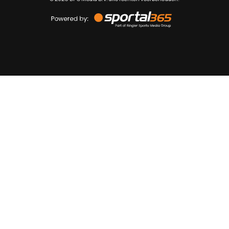
Powered
by
Sportal365
Sportnieuws.nl
NET BINNEN
PODCAST
LIVE
VIDEO