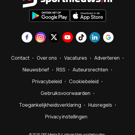
Contact
Over ons
Vacatures
Adverteren
Nieuwsbrief
RSS
Auteursrechten
Privacybeleid
Cookiebeleid
Gebruiksvoorwaarden
Toegankelijkheidsverklaring
Huisregels
Privacy instellingen
©
2026
DPG Media B.V. alle rechten voorbehouden.