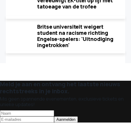
vereeuwigt EK-titel op lijf met
tatoeage van de trofee
Britse universiteit weigert
student na racisme richting
Engelse-spelers: 'Uitnodiging
ingetrokken'
Meld je aan en ontvang het laatste nieuws
rechtstreeks in je inbox.
Mis geen spannende evenementen, exclusieve tickets en
unieke updates!