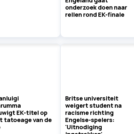
Engeland gaat
onderzoek doen naar
rellen rond EK-finale
ianluigi
Britse universiteit
arumma
weigert student na
wigt EK-titel op
racisme richting
et tatoeage van de
Engelse-spelers:
e
'Uitnodiging