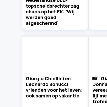
Nederlandse oud-
topscheidsrechter zag
chaos op het EK: 'Wij
werden goed
afgeschermd'
Giorgio Chiellini en
📸 | G
Leonardo Bonucci
Donn
vrienden voor het leven:
vereeu
ook samen op vakantie
lijf m
trofe