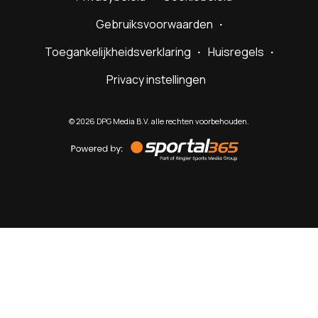
Gebruiksvoorwaarden
Toegankelijkheidsverklaring
Huisregels
Privacy instellingen
©
2026
DPG Media B.V. alle rechten voorbehouden.
Powered
by
Sportal365
Sportnieuws.nl
NET BINNEN
PODCAST
LIVE
VIDEO