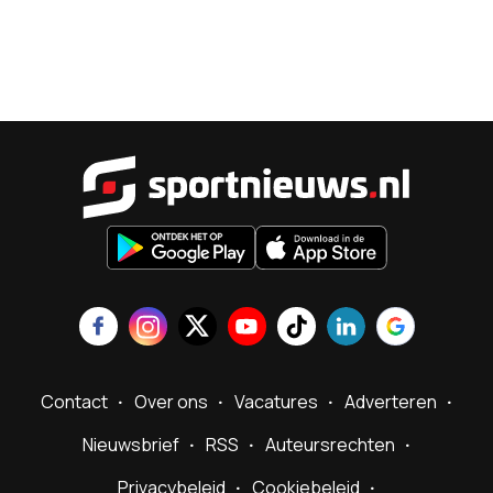
Sportnieu
Contact
Over ons
Vacatures
Adverteren
Nieuwsbrief
RSS
Auteursrechten
Privacybeleid
Cookiebeleid