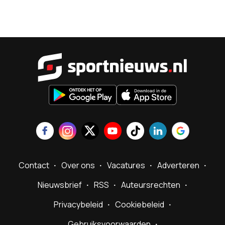
Sportnieu
Contact
Over ons
Vacatures
Adverteren
Nieuwsbrief
RSS
Auteursrechten
Privacybeleid
Cookiebeleid
Gebruiksvoorwaarden