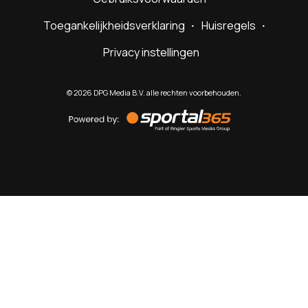
Toegankelijkheidsverklaring
Huisregels
Privacy instellingen
©
2026
DPG Media B.V. alle rechten voorbehouden.
Powered
by
Sportal365
Sportnieuws.nl
NET BINNEN
PODCAST
LIVE
VIDEO