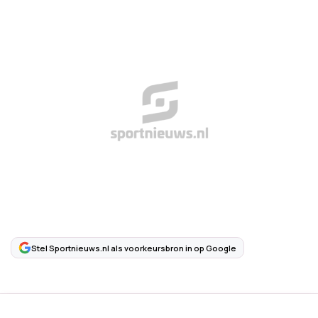
Stel Sportnieuws.nl als voorkeursbron in op Google