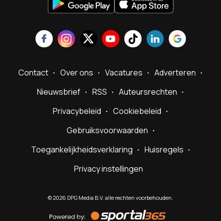
Contact
Over ons
Vacatures
Adverteren
Nieuwsbrief
RSS
Auteursrechten
Privacybeleid
Cookiebeleid
Gebruiksvoorwaarden
Toegankelijkheidsverklaring
Huisregels
Privacy instellingen
©
2026
DPG Media B.V. alle rechten voorbehouden.
Powered
by
Sportal365