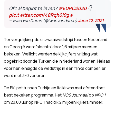
Of t al begint te leven?
#EURO2020
👇
pic.twitter.com/48Rqh0l9gw
— Iwan van Duren (@iwanvanduren)
June 12, 2021
Ter vergelijking, de uitzwaaiwedstrijd tussen Nederland
en Georgië werd 'slechts' door 1,6 miljoen mensen
bekeken. Wellicht werden de kijkcijfers vrijdag wat
opgekrikt door de Turken die in Nederland wonen. Helaas
voor hen eindigde de wedstrijd in een flinke domper, er
werd met 3-0 verloren.
De EK-pot tussen Turkije en Italië was met afstand het
best bekeken programma. Het
NOS Journaal
op
NPO 1
om 20.00 uur op NPO 1 had dik 2 miljoen kijkers minder.