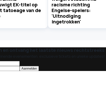
wigt EK-titel op
racisme richting
et tatoeage van de
Engelse-spelers:
e
'Uitnodiging
ingetrokken'
n en ontvang het laatste nieuws rechtstreeks i
nnende evenementen, exclusieve tickets en unieke updates!