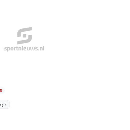
0
ogle