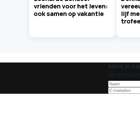
vrienden voor het leven:
vereeu
ook samen op vakantie
lijf m
trofe
Meld je aa
Mis geen spa