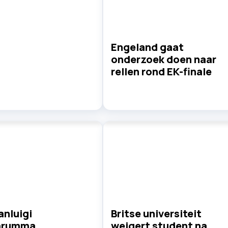
Engeland gaat
onderzoek doen naar
rellen rond EK-finale
ianluigi
Britse universiteit
arumma
weigert student na