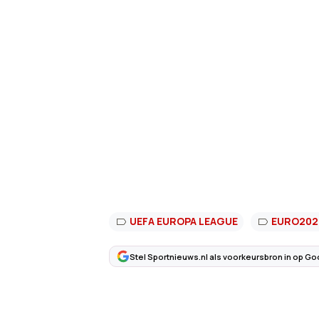
UEFA EUROPA LEAGUE
EURO202
Stel Sportnieuws.nl als voorkeursbron in op Go