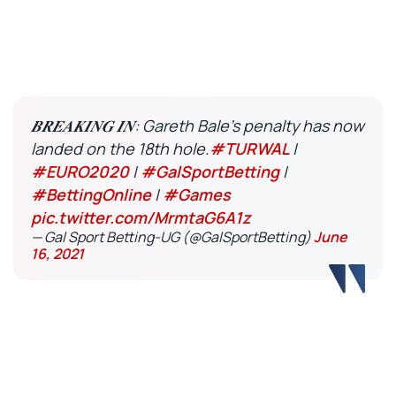
𝑩𝑹𝑬𝑨𝑲𝑰𝑵𝑮 𝑰𝑵: Gareth Bale’s penalty has now
landed on the 18th hole.
#TURWAL
|
#EURO2020
|
#GalSportBetting
|
#BettingOnline
|
#Games
pic.twitter.com/MrmtaG6A1z
— Gal Sport Betting-UG (@GalSportBetting)
June
16, 2021