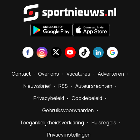
Sportnieu
Contact
Over ons
Vacatures
Adverteren
Nieuwsbrief
RSS
Auteursrechten
Privacybeleid
Cookiebeleid
Gebruiksvoorwaarden
Toegankelijkheidsverklaring
Huisregels
Privacy instellingen