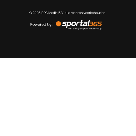
©
2026
DPG Media B.V. alle rechten voorbehouden.
Powered
by
Sportal365
Sportnieuws.nl
NET BINNEN
PODCAST
LIVE
VIDEO