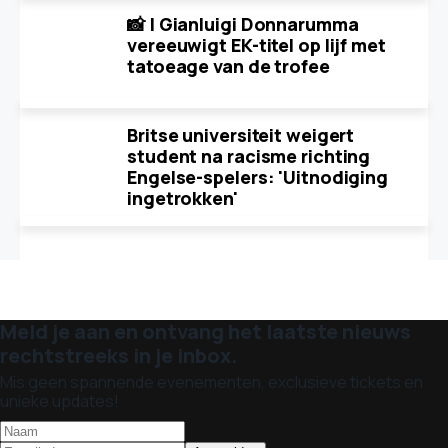
📸 | Gianluigi Donnarumma
vereeuwigt EK-titel op lijf met
tatoeage van de trofee
Britse universiteit weigert
student na racisme richting
Engelse-spelers: 'Uitnodiging
ingetrokken'
Meld je aan en ontvang het laatste nieuws
rechtstreeks in je inbox.
Mis geen spannende evenementen, exclusieve tickets en
unieke updates!