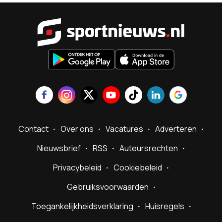
Sportnieu
Contact
Over ons
Vacatures
Adverteren
Nieuwsbrief
RSS
Auteursrechten
Privacybeleid
Cookiebeleid
Gebruiksvoorwaarden
Toegankelijkheidsverklaring
Huisregels