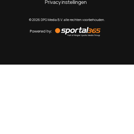
Privacy instellingen
©
2026
DPG Media B.V. alle rechten voorbehouden.
Powered
by
Sportal365
Sportnieuws.nl
NET BINNEN
PODCAST
LIVE
VIDEO