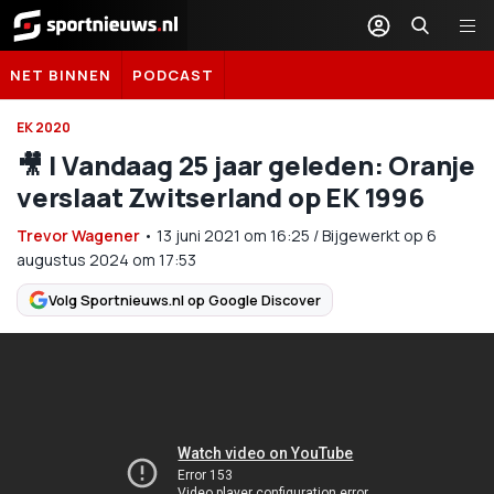
Sportnieuws.nl
NET BINNEN
PODCAST
EK 2020
🎥 | Vandaag 25 jaar geleden: Oranje
verslaat Zwitserland op EK 1996
Trevor Wagener
•
13 juni 2021
om
16:25
/
Bijgewerkt op 6
augustus 2024 om 17:53
Volg Sportnieuws.nl op Google Discover