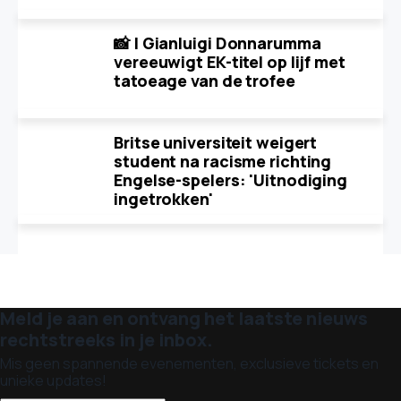
📸 | Gianluigi Donnarumma
vereeuwigt EK-titel op lijf met
tatoeage van de trofee
Britse universiteit weigert
student na racisme richting
Engelse-spelers: 'Uitnodiging
ingetrokken'
Meld je aan en ontvang het laatste nieuws
rechtstreeks in je inbox.
Mis geen spannende evenementen, exclusieve tickets en
unieke updates!