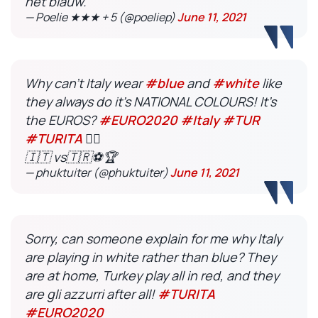
het blauw.
— Poelie ★★★ + 5 (@poeliep)
June 11, 2021
Why can't Italy wear
#blue
and
#white
like
they always do it's NATIONAL COLOURS! It's
the EUROS?
#EURO2020
#Italy
#TUR
#TURITA
🤷‍♂️
🇮🇹 vs🇹🇷⚽️🏆
— phuktuiter (@phuktuiter)
June 11, 2021
Sorry, can someone explain for me why Italy
are playing in white rather than blue? They
are at home, Turkey play all in red, and they
are gli azzurri after all!
#TURITA
#EURO2020