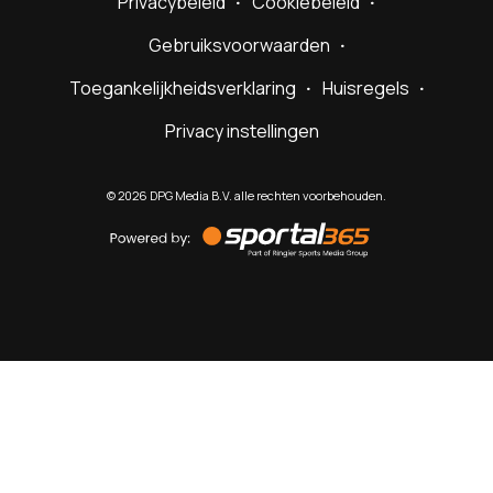
Privacybeleid
Cookiebeleid
Gebruiksvoorwaarden
Toegankelijkheidsverklaring
Huisregels
Privacy instellingen
©
2026
DPG Media B.V. alle rechten voorbehouden.
Powered
by
Sportal365
Sportnieuws.nl
NET BINNEN
PODCAST
LIVE
VIDEO