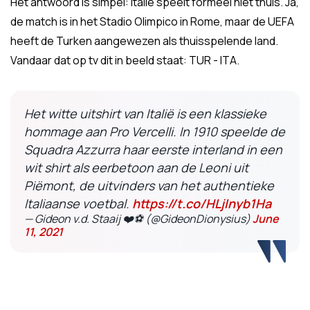
Het antwoord is simpel: Italië speelt formeel niet thuis. Ja,
de match is in het Stadio Olimpico in Rome, maar de UEFA
heeft de Turken aangewezen als thuisspelende land.
Vandaar dat op tv dit in beeld staat: TUR - ITA.
Het witte uitshirt van Italië is een klassieke
hommage aan Pro Vercelli. In 1910 speelde de
Squadra Azzurra haar eerste interland in een
wit shirt als eerbetoon aan de Leoni uit
Piëmont, de uitvinders van het authentieke
Italiaanse voetbal.
https://t.co/HLjInyb1Ha
— Gideon v.d. Staaij ❤️⚽️ (@GideonDionysius)
June
11, 2021