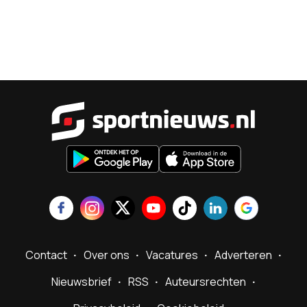
Sportnieu
Contact
Over ons
Vacatures
Adverteren
Nieuwsbrief
RSS
Auteursrechten