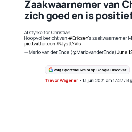
Zaakwaarnemer van Chri
zich goed en is positie
Al styrke for Christian
Hoopvol bericht van
#Eriksen
's zaakwaarnemer Mar
pic.twitter.com/NJysttYVIs
— Mario van der Ende (@MariovanderEnde)
June 1
Volg Sportnieuws.nl op Google Discover
Trevor Wagener
•
13 juni 2021
om
17:27
/
Bi