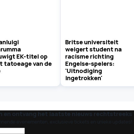
ianluigi
Britse universiteit
arumma
weigert student na
wigt EK-titel op
racisme richting
et tatoeage van de
Engelse-spelers:
e
'Uitnodiging
ingetrokken'
n en ontvang het laatste nieuws rechtstreeks i
nnende evenementen, exclusieve tickets en unieke updates!