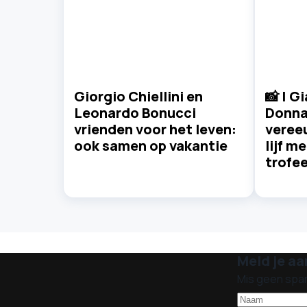
Giorgio Chiellini en
📸 | G
Leonardo Bonucci
Donn
vrienden voor het leven:
vereeu
ook samen op vakantie
lijf m
trofe
Meld je aa
Mis geen spa