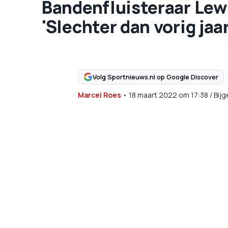
Bandenfluisteraar Lewi
'Slechter dan vorig jaar
Volg Sportnieuws.nl op Google Discover
Marcel Roes
•
18 maart 2022
om
17:38
/
Bij