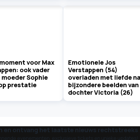
 moment voor Max
Emotionele Jos
appen: ook vader
Verstappen (54)
n moeder Sophie
overladen met liefde n
op prestatie
bijzondere beelden van
dochter Victoria (26)
n en ontvang het laatste nieuws rechtstreeks i
nnende evenementen, exclusieve tickets en unieke updates!