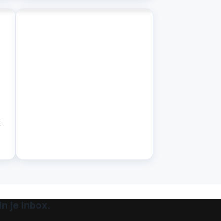
a
n je inbox.