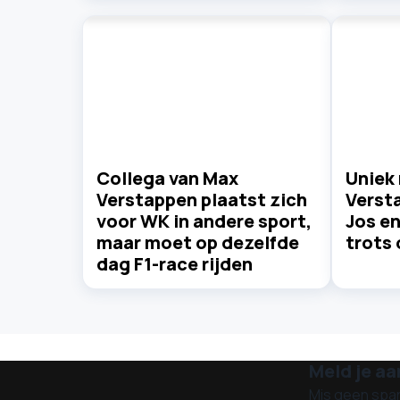
Collega van Max
Uniek
Verstappen plaatst zich
Verst
voor WK in andere sport,
Jos e
maar moet op dezelfde
trots 
dag F1-race rijden
Meld je aa
Mis geen spa