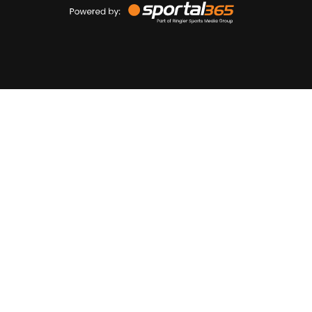
by
Sportal365
Sportnieuws.nl
NET BINNEN
PODCAST
LIVE
VIDEO