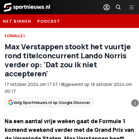
Sportnieuws.nl
NET BINNEN
PODCAST
FORMULE 1
Max Verstappen stookt het vuurtje
rond titelconcurrent Lando Norris
verder op: 'Dat zou ik niet
accepteren'
17 oktober 2024
om
17:57
/
Bijgewerkt op 18 oktober 2024 om
00:17
Volg Sportnieuws.nl op Google Discover
i
Na een aantal vrije weken gaat de Formule 1
komend weekend verder met de Grand Prix van
de Verenigde Staten. Max Verstappen heeft