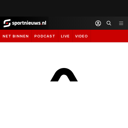
Sportnieuws.nl
NET BINNEN
PODCAST
LIVE
VIDEO