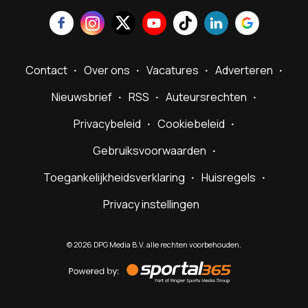
Contact
Over ons
Vacatures
Adverteren
Nieuwsbrief
RSS
Auteursrechten
Privacybeleid
Cookiebeleid
Gebruiksvoorwaarden
Toegankelijkheidsverklaring
Huisregels
Privacy instellingen
©
2026
DPG Media B.V. alle rechten voorbehouden.
Powered
by
Sportal365