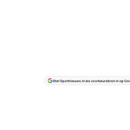
Stel Sportnieuws.nl als voorkeursbron in op Go