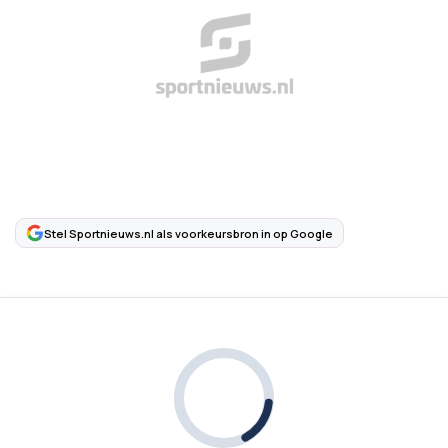
Stel Sportnieuws.nl als voorkeursbron in op Google