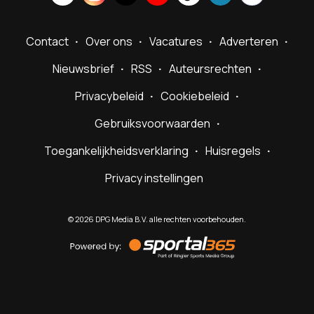
Contact
Over ons
Vacatures
Adverteren
Nieuwsbrief
RSS
Auteursrechten
Privacybeleid
Cookiebeleid
Gebruiksvoorwaarden
Toegankelijkheidsverklaring
Huisregels
Privacy instellingen
©
2026
DPG Media B.V. alle rechten voorbehouden.
Powered
by
Sportal365