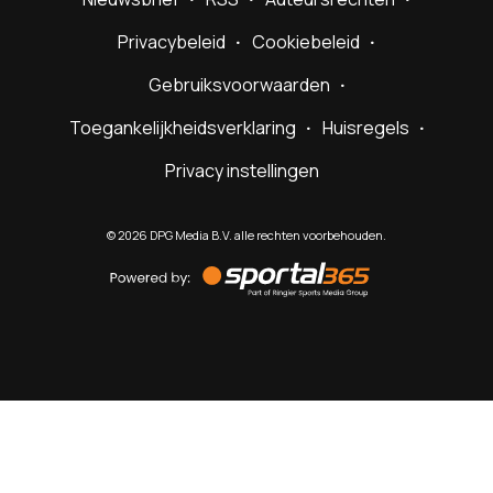
Privacybeleid
Cookiebeleid
Gebruiksvoorwaarden
Toegankelijkheidsverklaring
Huisregels
Privacy instellingen
©
2026
DPG Media B.V. alle rechten voorbehouden.
Powered
by
Sportal365
Sportnieuws.nl
NET BINNEN
PODCAST
LIVE
VIDEO