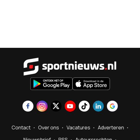
Sportnieu
Contact
Over ons
Vacatures
Adverteren
Nieuwsbrief
RSS
Auteursrechten