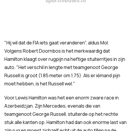
"Hij wil dat de FIA iets gaat veranderen", aldus Mol.
Volgens Robert Doornbos is het merkwaardig dat
Hamilton klaagt over rugpijn na heftige stuiterritjes in zijn
auto. "Het verschil in lengte met teamgenoot George
Russell is groot (1.85 meter om 1.75). Als er iémand pijn
moet hebben, is het Russell wel."
Voor Lewis Hamilton was het een enorm zware race in
Azerbeidzjan. Zijn Mercedes, evenals die van
teamgenoot George Russell, stuiterde op het rechte
stuk alle kanten op. Hamilton had dan ook enorme last van
zijn rug en moest zichzelf echt uit de auto tillen na de