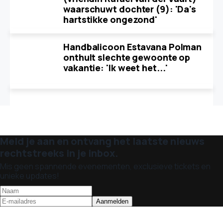
waarschuwt dochter (9): 'Da's
hartstikke ongezond'
Handbalicoon Estavana Polman
onthult slechte gewoonte op
vakantie: 'Ik weet het...'
Meld je aan en ontvang het laatste nieuws
rechtstreeks in je inbox.
Mis geen spannende evenementen, exclusieve tickets en
unieke updates!