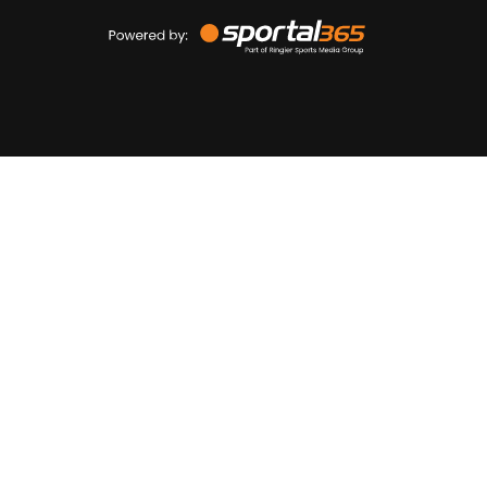
Powered
by
Sportal365
Sportnieuws.nl
NET BINNEN
PODCAST
LIVE
VIDEO