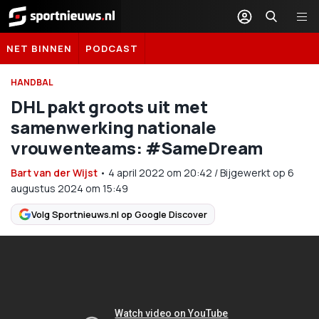
Sportnieuws.nl
NET BINNEN
PODCAST
HANDBAL
DHL pakt groots uit met
samenwerking nationale
vrouwenteams: #SameDream
Bart van der Wijst
•
4 april 2022
om
20:42
/
Bijgewerkt op 6
augustus 2024 om 15:49
Volg Sportnieuws.nl op Google Discover