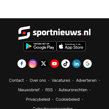
Sportnieu
Contact
Over ons
Vacatures
Adverteren
Nieuwsbrief
RSS
Auteursrechten
Privacybeleid
Cookiebeleid
Gebruiksvoorwaarden