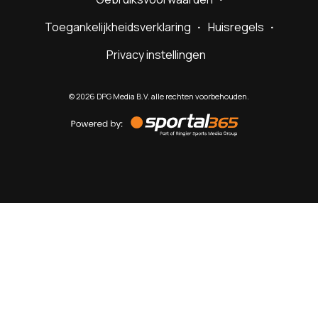
Toegankelijkheidsverklaring
Huisregels
Privacy instellingen
©
2026
DPG Media B.V. alle rechten voorbehouden.
Powered
by
Sportal365
Sportnieuws.nl
NET BINNEN
PODCAST
LIVE
VIDEO