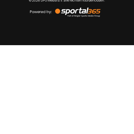
©
2026
DPG Media B.V. alle rechten voorbehouden.
Powered
by
Sportal365
Sportnieuws.nl
NET BINNEN
PODCAST
LIVE
VIDEO