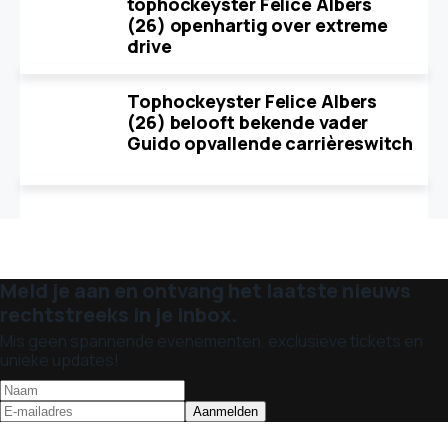
tophockeyster Felice Albers
(26) openhartig over extreme
drive
Tophockeyster Felice Albers
(26) belooft bekende vader
Guido opvallende carrièreswitch
Meld je aan en ontvang het laatste nieuws
rechtstreeks in je inbox.
Mis geen spannende evenementen, exclusieve tickets en
unieke updates!