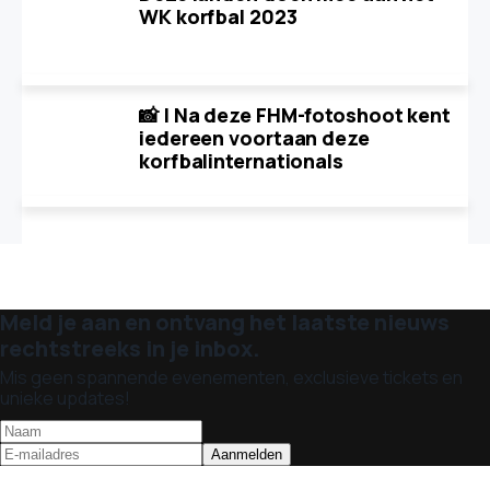
WK korfbal 2023
📸 | Na deze FHM-fotoshoot kent
iedereen voortaan deze
korfbalinternationals
Meld je aan en ontvang het laatste nieuws
rechtstreeks in je inbox.
Mis geen spannende evenementen, exclusieve tickets en
unieke updates!