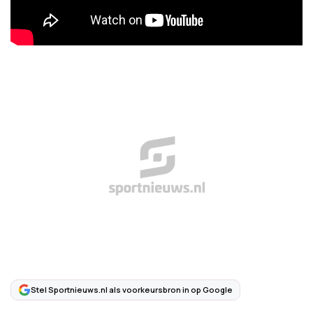
Stel Sportnieuws.nl als voorkeursbron in op Google