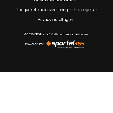
Toegankelijkheidsverklaring
Huisregels
Privacy instellingen
©
2026
DPG Media B.V. alle rechten voorbehouden.
Powered
by
Sportal365
Sportnieuws.nl
NET BINNEN
PODCAST
LIVE
VIDEO