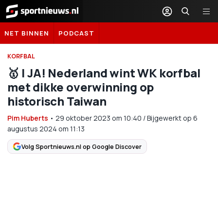
Sportnieuws.nl
NET BINNEN
PODCAST
KORFBAL
🥇 | JA! Nederland wint WK korfbal
met dikke overwinning op
historisch Taiwan
Pim Huberts
•
29 oktober 2023
om
10:40
/
Bijgewerkt op 6
augustus 2024 om 11:13
Volg Sportnieuws.nl op Google Discover