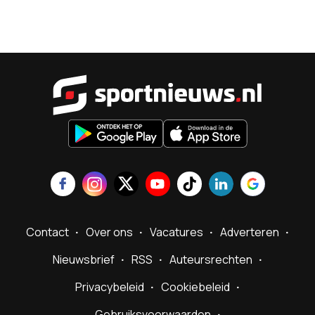
Sportnieu
Contact
Over ons
Vacatures
Adverteren
Nieuwsbrief
RSS
Auteursrechten
Privacybeleid
Cookiebeleid
Gebruiksvoorwaarden