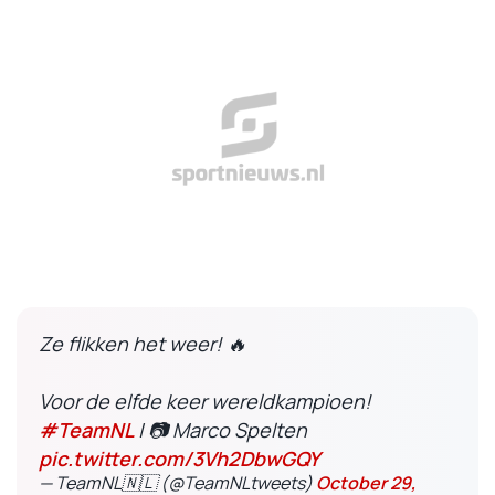
Ze flikken het weer! 🔥
Voor de elfde keer wereldkampioen!
#TeamNL
| 📷 Marco Spelten
pic.twitter.com/3Vh2DbwGQY
— TeamNL🇳🇱 (@TeamNLtweets)
October 29,