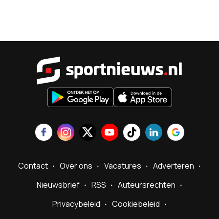
Sportnieu
Contact
Over ons
Vacatures
Adverteren
Nieuwsbrief
RSS
Auteursrechten
Privacybeleid
Cookiebeleid