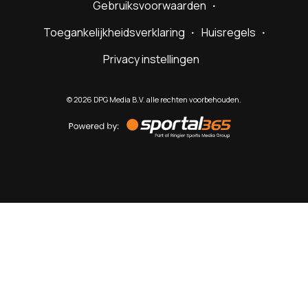
Gebruiksvoorwaarden
Toegankelijkheidsverklaring
Huisregels
Privacy instellingen
©
2026
DPG Media B.V. alle rechten voorbehouden.
Powered
by
Sportal365
Sportnieuws.nl
NET BINNEN
PODCAST
LIVE
VIDEO