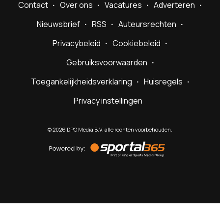
Contact
Over ons
Vacatures
Adverteren
Nieuwsbrief
RSS
Auteursrechten
Privacybeleid
Cookiebeleid
Gebruiksvoorwaarden
Toegankelijkheidsverklaring
Huisregels
Privacy instellingen
©
2026
DPG Media B.V. alle rechten voorbehouden.
Powered
by
Sportal365