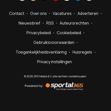
Contact
Over ons
Vacatures
Adverteren
Nieuwsbrief
RSS
Auteursrechten
Privacybeleid
Cookiebeleid
Gebruiksvoorwaarden
Toegankelijkheidsverklaring
Huisregels
Privacy instellingen
©
2026
DPG Media B.V. alle rechten voorbehouden.
Powered
by
Sportal365