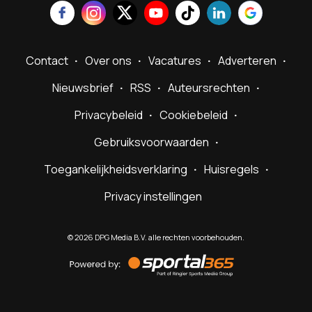
Contact
Over ons
Vacatures
Adverteren
Nieuwsbrief
RSS
Auteursrechten
Privacybeleid
Cookiebeleid
Gebruiksvoorwaarden
Toegankelijkheidsverklaring
Huisregels
Privacy instellingen
©
2026
DPG Media B.V. alle rechten voorbehouden.
Powered
by
Sportal365