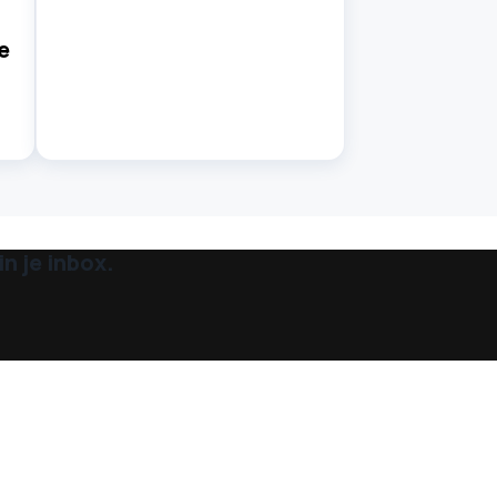
e
n je inbox.