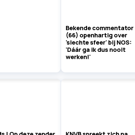
Bekende commentator
(66) openhartig over
'slechte sfeer' bij NOS:
'Dáár ga ik dus nooit
werken!'
s | Op deze zender
KNVB spreekt zich na