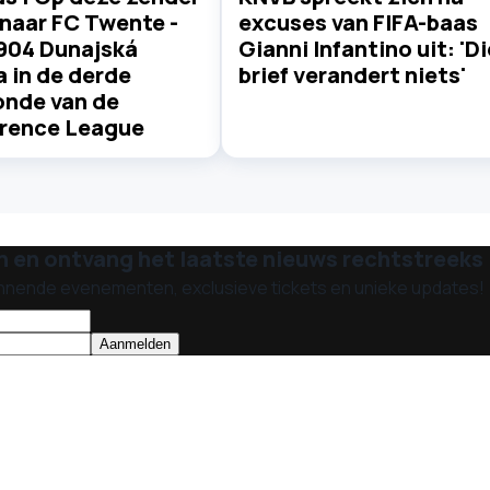
e naar FC Twente -
excuses van FIFA-baas
904 Dunajská
Gianni Infantino uit: 'Di
 in de derde
brief verandert niets'
onde van de
rence League
n en ontvang het laatste nieuws rechtstreeks i
nnende evenementen, exclusieve tickets en unieke updates!