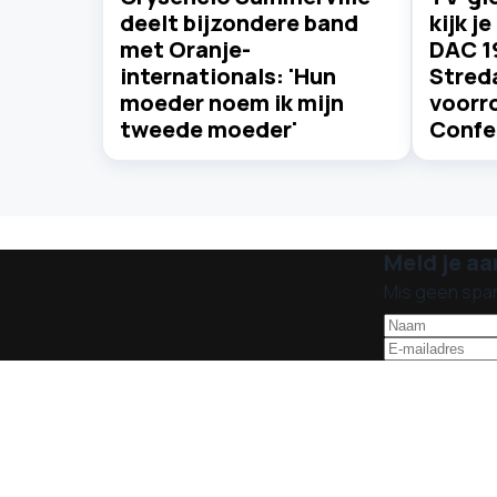
deelt bijzondere band
kijk j
met Oranje-
DAC 1
internationals: 'Hun
Streda
moeder noem ik mijn
voorr
tweede moeder'
Confe
Meld je aa
Mis geen spa