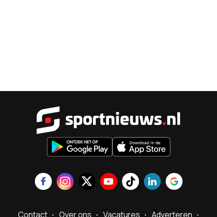
Sportnieu
Contact
Over ons
Vacatures
Adverteren