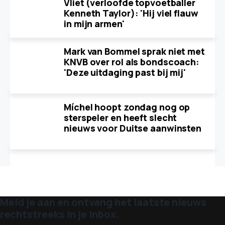
Vliet (verloofde topvoetballer
Kenneth Taylor): 'Hij viel flauw
in mijn armen'
Mark van Bommel sprak niet met
KNVB over rol als bondscoach:
'Deze uitdaging past bij mij'
Míchel hoopt zondag nog op
sterspeler en heeft slecht
nieuws voor Duitse aanwinsten
Meld je aan en ontvang het laatste nieuws
rechtstreeks in je inbox.