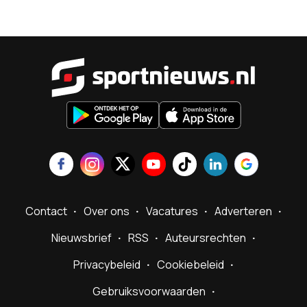
Sportnieu
Contact
Over ons
Vacatures
Adverteren
Nieuwsbrief
RSS
Auteursrechten
Privacybeleid
Cookiebeleid
Gebruiksvoorwaarden