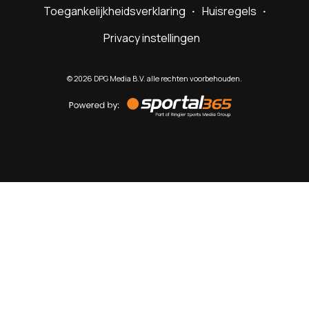
Toegankelijkheidsverklaring
Huisregels
Privacy instellingen
©
2026
DPG Media B.V. alle rechten voorbehouden.
Powered
by
Sportal365
Sportnieuws.nl
NET BINNEN
PODCAST
LIVE
VIDEO