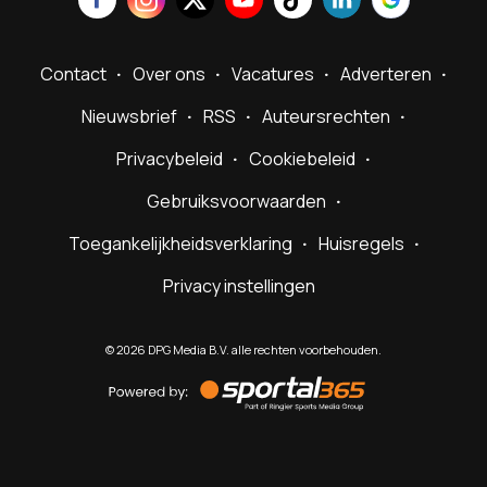
Contact
Over ons
Vacatures
Adverteren
Nieuwsbrief
RSS
Auteursrechten
Privacybeleid
Cookiebeleid
Gebruiksvoorwaarden
Toegankelijkheidsverklaring
Huisregels
Privacy instellingen
©
2026
DPG Media B.V. alle rechten voorbehouden.
Powered
by
Sportal365