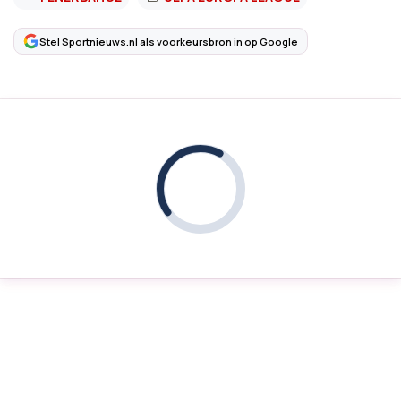
Stel Sportnieuws.nl als voorkeursbron in op Google