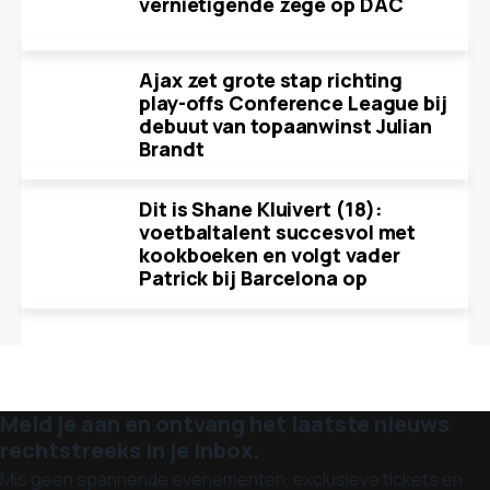
vernietigende zege op DAC
Ajax zet grote stap richting
play-offs Conference League bij
debuut van topaanwinst Julian
Brandt
Dit is Shane Kluivert (18):
voetbaltalent succesvol met
kookboeken en volgt vader
Patrick bij Barcelona op
Meld je aan en ontvang het laatste nieuws
rechtstreeks in je inbox.
Mis geen spannende evenementen, exclusieve tickets en