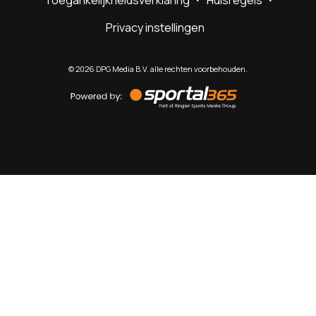
Toegankelijkheidsverklaring
Huisregels
Privacy instellingen
©
2026
DPG Media B.V. alle rechten voorbehouden.
Powered
by
Sportal365
Sportnieuws.nl
NET BINNEN
PODCAST
LIVE
VIDEO