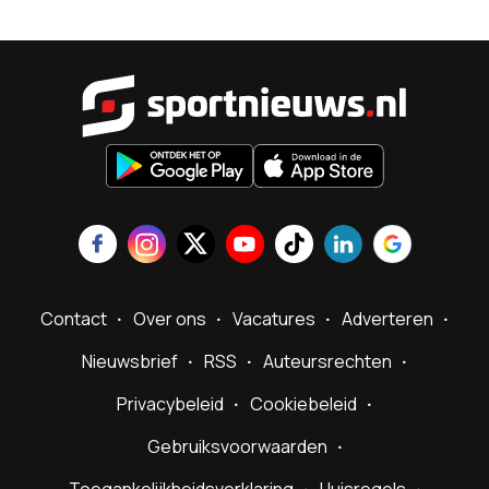
Sportnieu
Contact
Over ons
Vacatures
Adverteren
Nieuwsbrief
RSS
Auteursrechten
Privacybeleid
Cookiebeleid
Gebruiksvoorwaarden