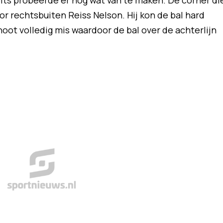
its probeerde er nog wat van te maken. De corner di
r rechtsbuiten Reiss Nelson. Hij kon de bal hard
hoot volledig mis waardoor de bal over de achterlijn