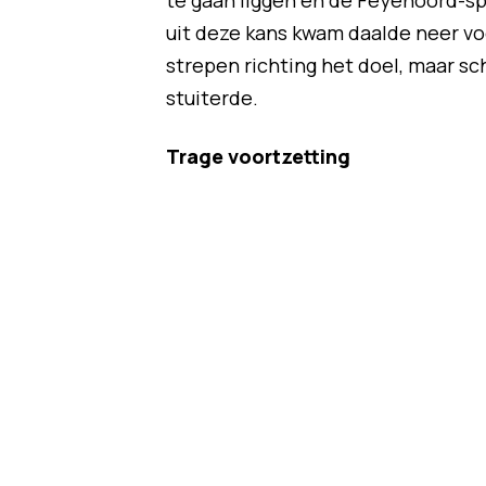
te gaan liggen en de Feyenoord-sp
uit deze kans kwam daalde neer voo
strepen richting het doel, maar sc
stuiterde.
Trage voortzetting