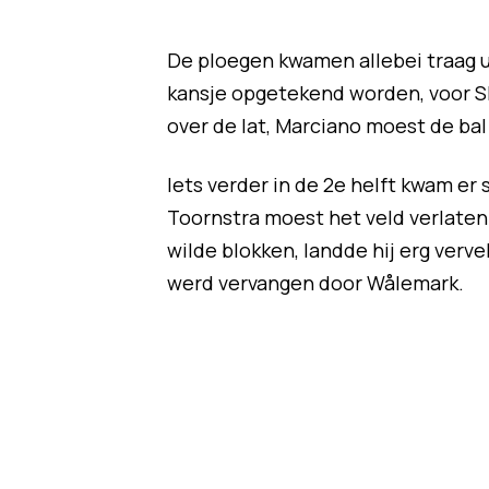
De ploegen kwamen allebei traag ui
kansje opgetekend worden, voor Sl
over de lat, Marciano moest de ba
Iets verder in de 2e helft kwam e
Toornstra moest het veld verlaten
wilde blokken, landde hij erg verv
werd vervangen door Wålemark.