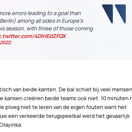
ore errors leading to a goal than
erlin) among all sides in Europe's
is season, with three of those coming
c.twitter.com/4DlHEdZFQX
 2022
isch van beide kanten. De bal schiet bij veel mense
de kansen creëren beide teams ook niet. 10 minuten 
e ploeg niet te leren van de eigen fouten want het
euw een verkeerde terugspeelbal werd het gevaarlijk
Olayinka.