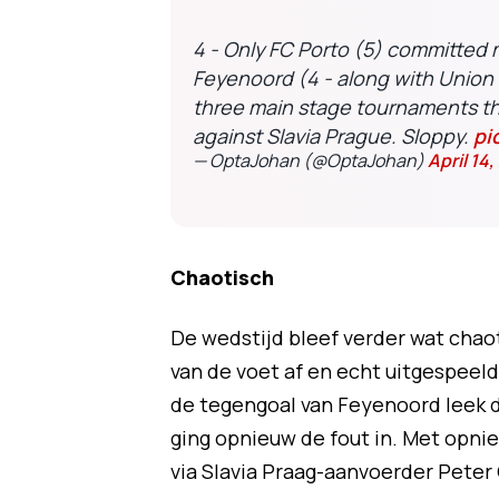
4 - Only FC Porto (5) committed m
Feyenoord (4 - along with Union B
three main stage tournaments th
against Slavia Prague. Sloppy.
pi
— OptaJohan (@OptaJohan)
April 14,
Chaotisch
De wedstijd bleef verder wat chaot
van de voet af en echt uitgespeel
de tegengoal van Feyenoord leek d
ging opnieuw de fout in. Met opni
via Slavia Praag-aanvoerder Peter 