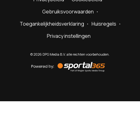
Gebruiksvoorwaarden
Toegankelijkheidsverklaring
Huisregels
Privacy instellingen
©
2026
DPG Media B.V. alle rechten voorbehouden.
Powered
by
Sportal365
Sportnieuws.nl
NET BINNEN
PODCAST
LIVE
VIDEO