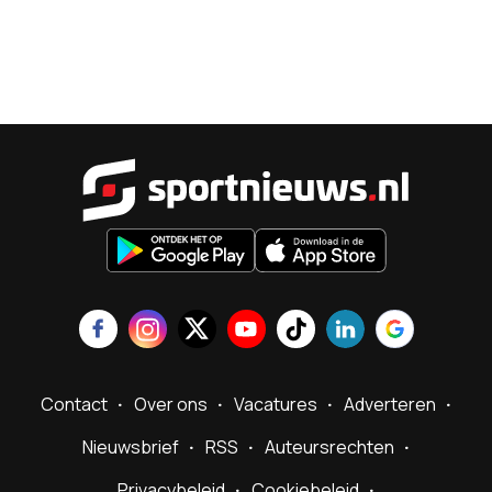
Sportnieu
Contact
Over ons
Vacatures
Adverteren
Nieuwsbrief
RSS
Auteursrechten
Privacybeleid
Cookiebeleid