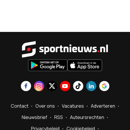
Sportnieu
Contact
Over ons
Vacatures
Adverteren
Nieuwsbrief
RSS
Auteursrechten
Privacybeleid
Cookiebeleid