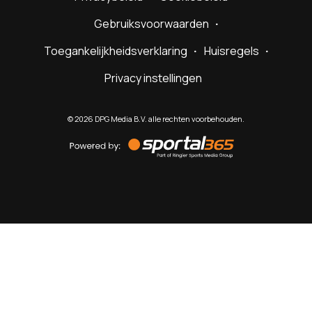
Gebruiksvoorwaarden
Toegankelijkheidsverklaring
Huisregels
Privacy instellingen
©
2026
DPG Media B.V. alle rechten voorbehouden.
Powered
by
Sportal365
Sportnieuws.nl
NET BINNEN
PODCAST
LIVE
VIDEO