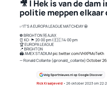
🎥 | Hek is van de dam 
politie meppen elkaar 
✅️IT'S A EUROPA LEAGUE MATCHDAY 🤩
⚽️ BRIGHTON 🆚️ AJAX
⏰ KO: 🏴󠁧󠁢󠁥󠁮󠁧󠁿 20:00 pm | 🇪🇨 14:00 pm
🏆 EUROPA LEAGUE
📍 BRIGHTON
🏟 AMEX STADIUM
pic.twitter.com/VHXPMoTeKh
— Ronald Collante (@ronald_collante)
October 26
Volg Sportnieuws.nl op Google Discover
Rick Kraaijeveld
•
26 oktober 2023
om
22: