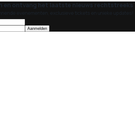
n en ontvang het laatste nieuws rechtstreeks i
nnende evenementen, exclusieve tickets en unieke updates!