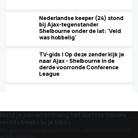
Nederlandse keeper (24) stond
bij Ajax-tegenstander
Shelbourne onder de lat: 'Veld
was hobbelig'
TV-gids | Op deze zender kijk je
naar Ajax - Shelbourne in de
derde voorronde Conference
League
Meld je aan en ontvang het laatste nieuws
rechtstreeks in je inbox.
Mis geen spannende evenementen, exclusieve tickets en
unieke updates!