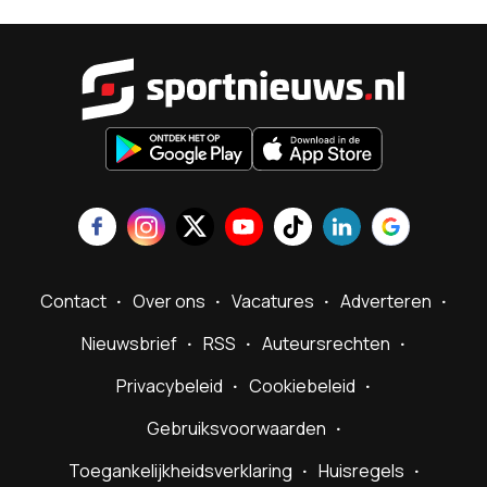
Sportnieu
Contact
Over ons
Vacatures
Adverteren
Nieuwsbrief
RSS
Auteursrechten
Privacybeleid
Cookiebeleid
Gebruiksvoorwaarden
Toegankelijkheidsverklaring
Huisregels