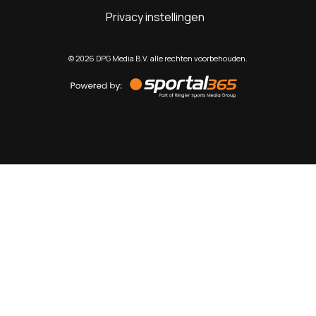
Privacy instellingen
©
2026
DPG Media B.V. alle rechten voorbehouden.
Powered
by
Sportal365
Sportnieuws.nl
NET BINNEN
PODCAST
LIVE
VIDEO