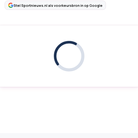
Stel Sportnieuws.nl als voorkeursbron in op Google