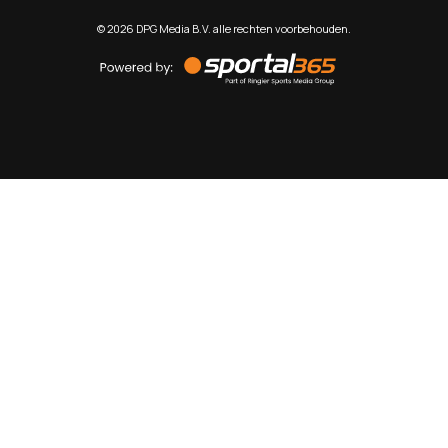
©
2026
DPG Media B.V. alle rechten voorbehouden.
Powered
by
Sportal365
Sportnieuws.nl
NET BINNEN
PODCAST
LIVE
VIDEO