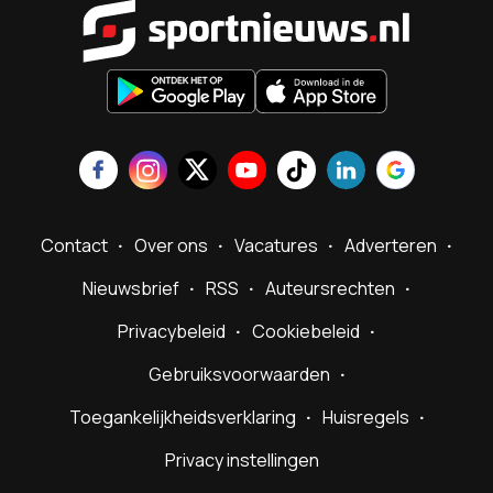
Sportnieu
Contact
Over ons
Vacatures
Adverteren
Nieuwsbrief
RSS
Auteursrechten
Privacybeleid
Cookiebeleid
Gebruiksvoorwaarden
Toegankelijkheidsverklaring
Huisregels
Privacy instellingen