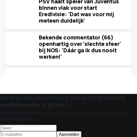
PSV haalt speler van Juventus
binnen vlak voor start
Eredivisie: 'Dat was voor mij
meteen duidelijk'
Bekende commentator (66)
openhartig over 'slechte sfeer'
bij NOS: 'Dáár ga ik dus nooit
werken!'
Meld je aan en ontvang het laatste nieuws
rechtstreeks in je inbox.
Mis geen spannende evenementen, exclusieve tickets en
unieke updates!