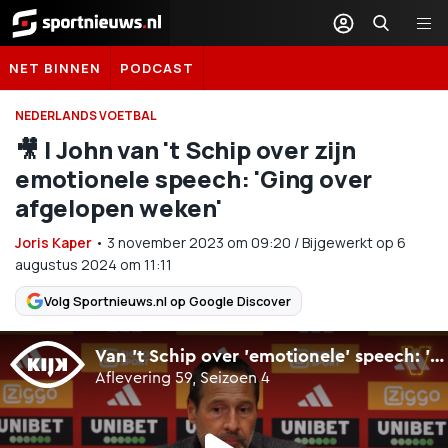
Sportnieuws.nl
NET BINNEN
PODCAST
NEDERLANDS VOETBAL
🎥 | John van 't Schip over zijn
emotionele speech: 'Ging over
afgelopen weken'
Joris Kaper
•
3 november 2023
om
09:20
/
Bijgewerkt op 6
augustus 2024 om 11:11
Volg Sportnieuws.nl op Google Discover