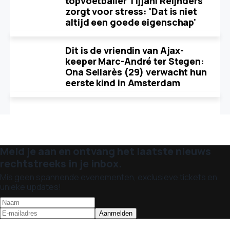
topvoetballer Tijjani Reijnders
zorgt voor stress: 'Dat is niet
altijd een goede eigenschap'
Dit is de vriendin van Ajax-
keeper Marc-André ter Stegen:
Ona Sellarès (29) verwacht hun
eerste kind in Amsterdam
Meld je aan en ontvang het laatste nieuws
rechtstreeks in je inbox.
Mis geen spannende evenementen, exclusieve tickets en
unieke updates!