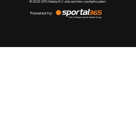
©
2026
DPG Media B.V. alle rechten voorbehouden.
Powered
by
Sportal365
Sportnieuws.nl
NET BINNEN
PODCAST
LIVE
VIDEO