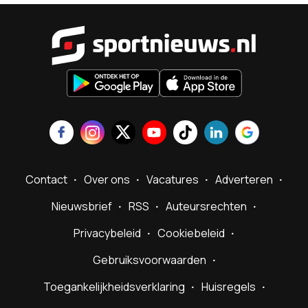
Sportnieu
Contact
Over ons
Vacatures
Adverteren
Nieuwsbrief
RSS
Auteursrechten
Privacybeleid
Cookiebeleid
Gebruiksvoorwaarden
Toegankelijkheidsverklaring
Huisregels