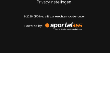
Privacy instellingen
©
2026
DPG Media B.V. alle rechten voorbehouden.
Powered
by
Sportal365
Sportnieuws.nl
NET BINNEN
PODCAST
LIVE
VIDEO