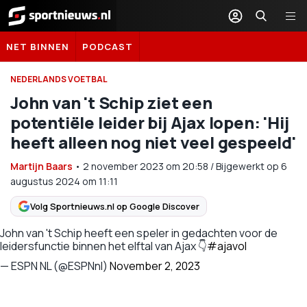
Sportnieuws.nl
NET BINNEN
PODCAST
NEDERLANDS VOETBAL
John van 't Schip ziet een
potentiële leider bij Ajax lopen: 'Hij
heeft alleen nog niet veel gespeeld'
Martijn Baars
•
2 november 2023
om
20:58
/
Bijgewerkt op 6
augustus 2024 om 11:11
Volg Sportnieuws.nl op Google Discover
John van 't Schip heeft een speler in gedachten voor de
leidersfunctie binnen het elftal van Ajax 👇
#ajavol
— ESPN NL (@ESPNnl)
November 2, 2023