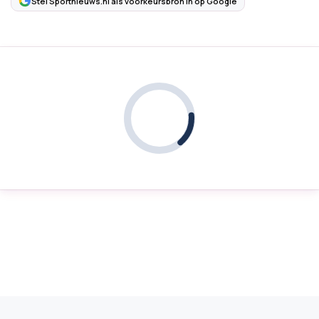
Stel Sportnieuws.nl als voorkeursbron in op Google